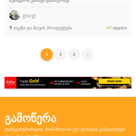
შემწვარი ქაშაყი დანიურად
giorgi
თევზი და ზღვის პროდუქტები
ᲐᲓᲕᲘᲚᲘ
1
2
3
ᲒᲐᲛᲝᲬᲔᲠᲐ
დარეგისტრირდით, რომ მიიღოთ ელ-ფოსტით განახლებები