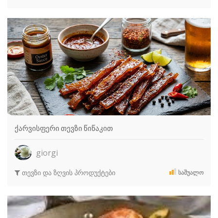
ქარვისფერი თევზი წიწაკით
giorgi
თევზი და ზღვის პროდუქტები
ᲡᲐᲨᲣᲐᲚᲝ