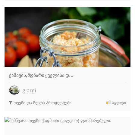
ქაშაყის, მდნარი ყველისა დ…
giorgi
თევზი და ზღვის პროდუქტები
ᲐᲓᲕᲘᲚᲘ