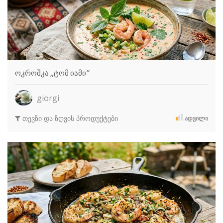
ოკროშკა „ტომ იამი“
giorgi
თევზი და ზღვის პროდუქტები
ᲐᲓᲕᲘᲚᲘ