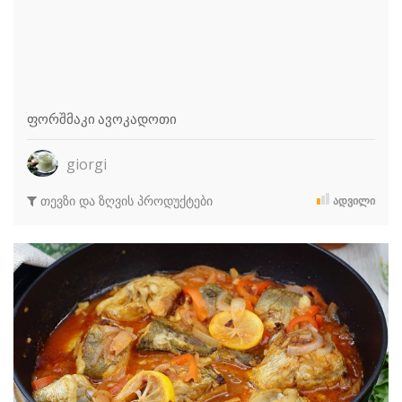
ფორშმაკი ავოკადოთი
giorgi
თევზი და ზღვის პროდუქტები
ᲐᲓᲕᲘᲚᲘ