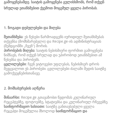
გამოყენებამდე
.
საიტის
გამოყენება
გულისხმობს
,
რომ
თქვენ
რძის პროდუ…
სალათი
სასმელები
სოუსი
სრულად
ეთანხმებით
ქვემოთ
მოცემულ
ყველა
პირობას
.
სუპები
სუში
ტკბილეული
ფასტ ფუდი
1.
ზოგადი
დებულებები
და
მიღება
ფასტ ფუდი
ფუნთუშები
ქათამი
ქართული სა
შეთანხმება
:
ეს წესები წარმოადგენს იურიდიულ შეთანხმებას
თქვენსა (მომხმარებელი) და Recipe.ge-ის ადმინისტრაციას
ყავა
ჩაი
ცომეული
ხორცი
(შემდგომში „ჩვენ“) შორის.
პირობების
მიღება
:
საიტის ნებისმიერი ფორმით გამოყენება
ჯანსაღი კვ…
ნიშნავს, რომ თქვენ სრულად და უპირობოდ ეთანხმებით ამ
წესებსა და პირობებს.
რეცეპტები
ცვლილებები
:
ჩვენ ვიტოვებთ უფლებას, ნებისმიერ დროს
შევცვალოთ ეს პირობები. ცვლილებები ძალაში შედის საიტზე
გამოქვეყნებისთანავე.
რჩევები
დაგვიკავშირდით
2.
მომსახურების
აღწერა
შესვლა / რეგისტრაცია
შინაარსი
:
Recipe.ge გთავაზობთ წვდომას კულინარიულ
რეცეპტებზე, ფოტოებზე, სტატიებსა და კულინარიულ რჩევებზე.
საინფორმაციო
ხასიათი
:
საიტზე განთავსებული ყველა
რეცეპტი მოცემულია მხოლოდ
საინფორმაციო
და