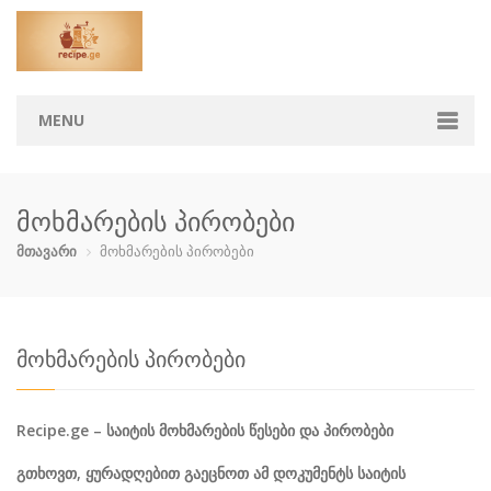
MENU
მთავარი
მოხმარების პირობები
კატეგორიები
მთავარი
მოხმარების პირობები
აჯიკა
ბავშვებისთ…
ბოსტნეული …
გარნირი
დესერტი
ზაპეკანკა
თევზი და ზ…
კონსერვი
მოხმარების პირობები
კოქტეილები
მაკარონი
მურაბები დ…
მწნილი
Recipe.ge – საიტის
მოხმარების
წესები
და
პირობები
ნამცხვრები
ნაყინი
პიცა
პური
გთხოვთ
,
ყურადღებით
გაეცნოთ
ამ
დოკუმენტს
საიტის