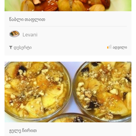
წაბლი თაფლით
Levani
დესერტი
ᲐᲓᲕᲘᲚᲘ
ჟელე ჩირით