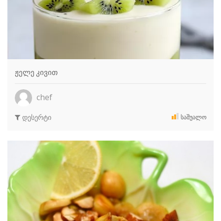
ჟელე კივით
chef
დესერტი
ᲡᲐᲨᲣᲐᲚᲝ