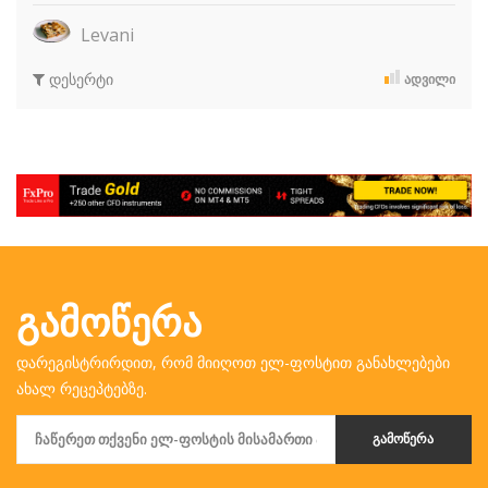
Levani
დესერტი
ᲐᲓᲕᲘᲚᲘ
ᲒᲐᲛᲝᲬᲔᲠᲐ
დარეგისტრირდით, რომ მიიღოთ ელ-ფოსტით განახლებები
ახალ რეცეპტებზე.
ᲒᲐᲛᲝᲬᲔᲠᲐ