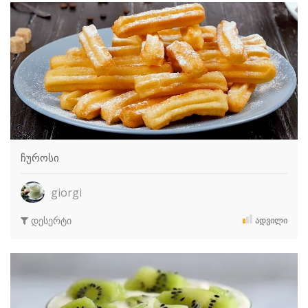
ჩუროსი
giorgi
დესერტი
ᲐᲓᲕᲘᲚᲘ