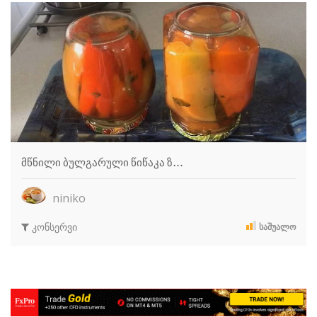
მწნილი ბულგარული წიწაკა ზ…
niniko
კონსერვი
ᲡᲐᲨᲣᲐᲚᲝ