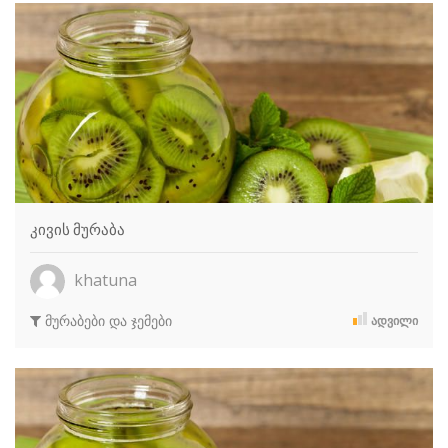
კივის მურაბა
khatuna
მურაბები და ჯემები
ᲐᲓᲕᲘᲚᲘ