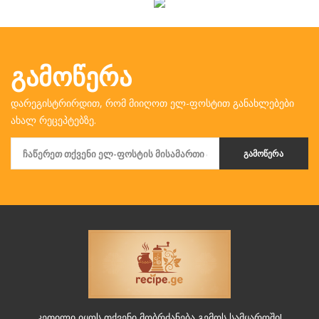
ᲒᲐᲛᲝᲬᲔᲠᲐ
დარეგისტრირდით, რომ მიიღოთ ელ-ფოსტით განახლებები
ახალ რეცეპტებზე.
ᲒᲐᲛᲝᲬᲔᲠᲐ
კეთილი იყოს თქვენი მობრძანება გემოს სამყაროში!