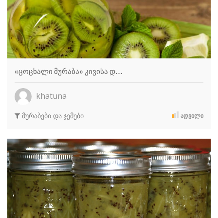
«ცოცხალი მურაბა» კივისა დ…
khatuna
მურაბები და ჯემები
ᲐᲓᲕᲘᲚᲘ