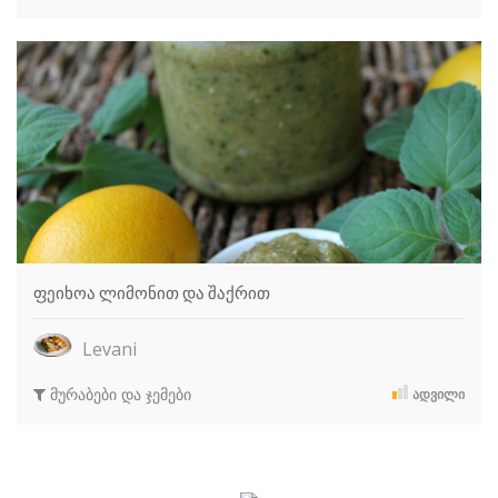
ფეიხოა ლიმონით და შაქრით
Levani
მურაბები და ჯემები
ᲐᲓᲕᲘᲚᲘ