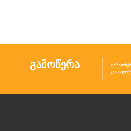
ᲒᲐᲛᲝᲬᲔᲠᲐ
დარეგისტ
განახლებე