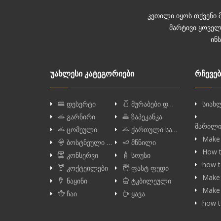
კეთილი იყოს თქვენი 
მარტივი ყოველ
ინ
უახლესი კატეგორიები
რჩევებ
დესერტი
მურაბები დ…
სიახლ
გარნირი
ზაპეკანკა
მარილი
ცომეული
ქართული სა…
Make 
ბოსტნეული …
მწნილი
How t
კონსერვი
სოუსი
how t
კოქტეილები
ფასტ ფუდი
Make 
ნაყინი
ტკბილეული
Make 
ჩაი
ყავა
how t