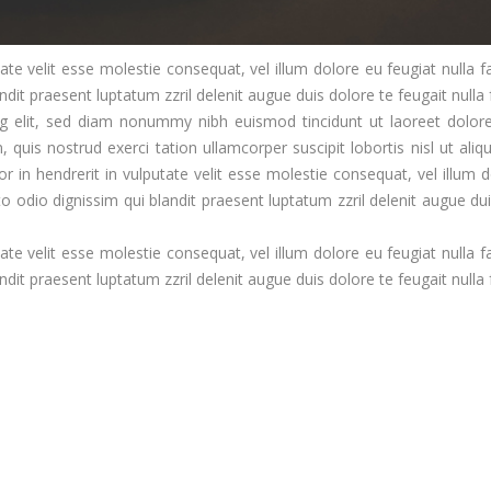
te velit esse molestie consequat, vel illum dolore eu feugiat nulla fac
it praesent luptatum zzril delenit augue duis dolore te feugait nulla fa
ng elit, sed diam nonummy nibh euismod tincidunt ut laoreet dolo
quis nostrud exerci tation ullamcorper suscipit lobortis nisl ut aliq
in hendrerit in vulputate velit esse molestie consequat, vel illum 
sto odio dignissim qui blandit praesent luptatum zzril delenit augue du
te velit esse molestie consequat, vel illum dolore eu feugiat nulla fac
it praesent luptatum zzril delenit augue duis dolore te feugait nulla fa