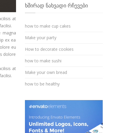
ხშირად ნახვადი რჩევები
ilisis at
cilisi.
how to make cup cakes
re magna
Make your party
uip ex ea
dolore eu
How to decorate cookies
is dolore
how to make sushi
ilisis at
Make your own bread
cilisi.
how to be healthy