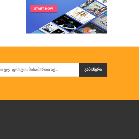
ᲒᲐᲛᲝᲬᲔᲠᲐ