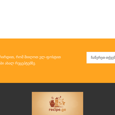
რირდით, რომ მიიღოთ ელ-ფოსტით
ბი ახალ რეცეპტებზე.