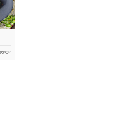
სი…
ᲓᲕᲘᲚᲘ