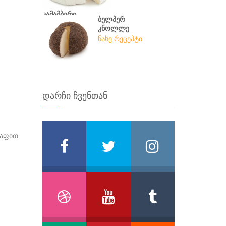
კამამბერი
ბელპერ
ნახე რეცეპტი
კნოლლე
ნახე რეცეპტი
დარჩი ჩვენთან
ძაფით