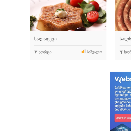
ხალადეცი
სალს
ხორცი
ხო
ᲡᲐᲨᲣᲐᲚᲝ