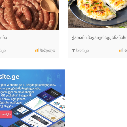
იჩა
ქათამი ჰავაიურად, ანანა
რცი
ხორცი
ᲡᲐᲨᲣᲐᲚᲝ
Ა